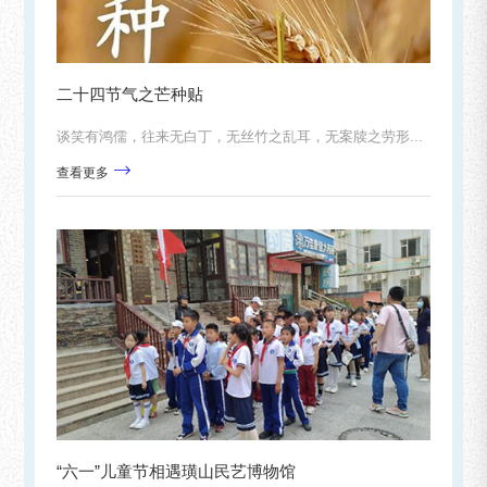
二十四节气之芒种贴
谈笑有鸿儒，往来无白丁，无丝竹之乱耳，无案牍之劳形...

查看更多
“六一”儿童节相遇璜山民艺博物馆