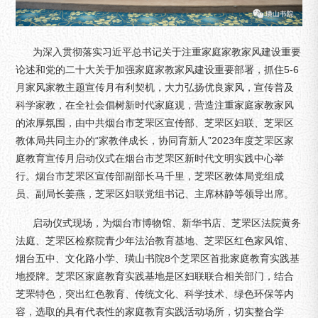
为深入贯彻落实习近平总书记关于注重家庭家教家风建设重要
论述和党的二十大关于加强家庭家教家风建设重要部署，抓住5-6
月家风家教主题宣传月有利契机，大力弘扬优良家风，宣传普及
科学家教，在全社会倡树新时代家庭观，营造注重家庭家教家风
的浓厚氛围，由中共烟台市芝罘区宣传部、芝罘区妇联、芝罘区
教体局共同主办的“家教伴成长，协同育新人”2023年度芝罘区家
庭教育宣传月启动仪式在烟台市芝罘区新时代文明实践中心举
行。烟台市芝罘区宣传部副部长马千里，芝罘区教体局党组成
员、副局长姜燕，芝罘区妇联党组书记、主席林静等领导出席。
启动仪式现场，为烟台市博物馆、新华书店、芝罘区法院黄务
法庭、芝罘区检察院青少年法治教育基地、芝罘区红色家风馆、
烟台五中、文化路小学、璜山书院8个芝罘区首批家庭教育实践基
地授牌。芝罘区家庭教育实践基地是区妇联联合相关部门，结合
芝罘特色，突出红色教育、传统文化、科学技术、绿色环保等内
容，选取的具有代表性的家庭教育实践活动场所，切实整合学