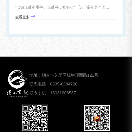
“旧游无处不堪寻。无处寻，唯有少年心。”童年是个万...

查看更多
地址：烟台市芝罘区毓璜顶西路121号
联系电话：0535-6684726
联系手机：13031608587