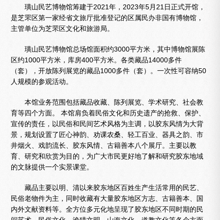
璜山民艺博物馆筹建于2021年，2023年5月21日正式开馆，
是芝罘区第一家经省文旅厅批准登记的区属民办非国有博物馆，
主管单位为芝罘区文化和旅游局。
璜山民艺博物馆总场馆面积约3000平方米，其中博物馆展陈
区约1000平方米，库房400平方米。各类藏品14000多件
（套），开放陈列展览的藏品1000多件（套）。一次性可容纳50
人规模的参观活动。
本馆业务范围包括藏品收藏、陈列展览、学术研究、社会教
育等四个方面。 本馆肩负着民俗文化和历史遗产的抢救、保护、
宣传的责任，以民俗和民间艺术风格为主调，以胶东风情为大背
景，规划设置了匠心神韵、劝课农桑、轻工百业、器具之韵、市
井烟火、戏韵流长、胶东风情、古籍善本八个展厅。主要以教
育、研究和欣赏为目的，为广大市民更好地了解和研究胶东地域
的文脉提供一个实景课堂。
藏品主要以明、清以来胶东地区百姓生产生活常用的民艺、
民俗老物件为主，同时收藏有大量胶东地区方志、古籍善本、国
内外文献资料等。全方位多元化地呈现了胶东地区不同时期的民