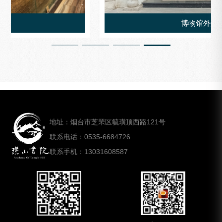
博物馆外景
地址：烟台市芝罘区毓璜顶西路121号
联系电话：0535-6684726
联系手机：13031608587